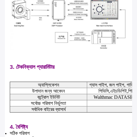
3. টেকনিক্যাল প্যারামিটার
অ্যাপ্লিকেশন
গ্যাস পাইপ, জল পাইপ, গাড়ি ক
উপাদান জন্য আবেদন
পিভিসি,এইচডিপিই,পিপি,প
কন্ট্রোল ইউনিট
Walthmac DATASE 1000R 
সর্বোচ্চ পরিমাপ নির্ভুলতা
সর্বাধিক বাইরের ব্যাসার্ধ
4. বৈশিষ্ট্য
সঠিক পরিমাপ