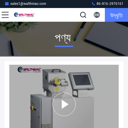
sales1@walthmac.com
86-816-2976161
উদ্ধৃতি
পণ্য