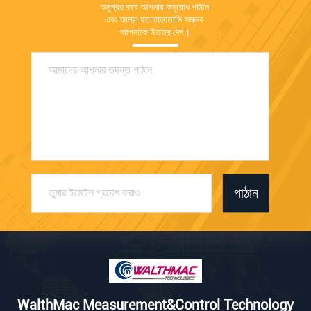
অনুগ্রহ করে আপনার অনুরোধ পাঠান 
এবং আমরা যত তাড়াতাড়ি সম্ভব 
আপনাকে উত্তর দেব।
পাঠান
WalthMac Measurement&Control Technology