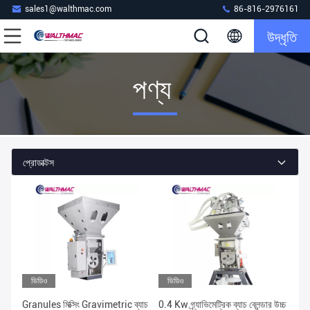
sales1@walthmac.com
86-816-2976161
উদ্ধৃতি
পণ্য
প্রোডাক্টস
ভিডিও
ভিডিও
Granules মিক্সিং Gravimetric ব্যাচ
0.4 Kw গ্র্যাভিমেট্রিক ব্যাচ ব্লেন্ডার উচ্চ