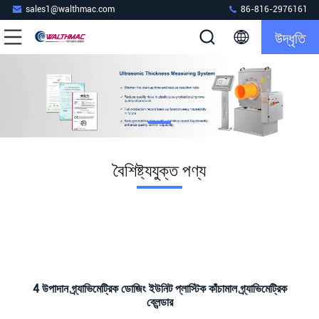
sales1@walthmac.com
86-816-2976161
উদ্ধৃতি
বৈশিষ্ট্যযুক্ত পণ্য
4 উপাদান গ্র্যাভিমেট্রিক ডোজিং ইউনিট প্লাস্টিক কাঁচামাল গ্র্যাভিমেট্রিক
ব্লেন্ডার