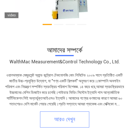
video
আমাদের সম্পর্কে
WalthMac Measurement&Control Technology Co., Ltd.
ওয়ালথম্যাক মেজুরমেন্ট অ্যান্ড কন্ট্রোল টেকনোলজি কোং লিমিটেড ২০০৯ সালে প্রতিষ্ঠিত একটি
জাতীয় উচ্চ-প্রযুক্তি উদ্যোগ, যা "পণ্য একটি শিল্পকর্ম" অনুসরণ করে।কোম্পানি অনলাইন
পরিমাপ এবং নিয়ন্ত্রণ সম্পর্কিত স্বয়ংক্রিয় পরিমাপ বিশেষজ্ঞ. ১৪ বছর ধরে,আমরা স্বয়ংক্রিয়ভাবে
উচ্চমানের মেশিন ডিজাইন করে চলেছি।পাউডার ফিডিং সিস্টেম ইত্যাদি পাস আন্তর্জাতিক
সার্টিফিকেশন সিই অন্তর্ভুক্তআইএসও ইত্যাদি। আমাদের পণ্যের গুণমানের কারণে আমরা ৬০
শতাংশেরও বেশি মার্কেট শেয়ার পেয়েছি।প্রতি সপ্তাহে আমরা প্যাকেজ এবং মেক্সিকো ম...
আরও দেখুন