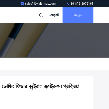
sales1@walthmac.com
86-816-2976161
উদ্ধৃতি
Bengali
োজিং ফিডার কন্ট্রোল এক্সট্রুশন প্রক্রিয়া