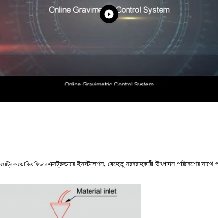
এক্সট্রুডারে ইনস্টলেশন, যেহেতু সরবরাহকারী উৎপাদন পরিবেশের সাথে
িমেট্রিক ডোজিং ফিডার