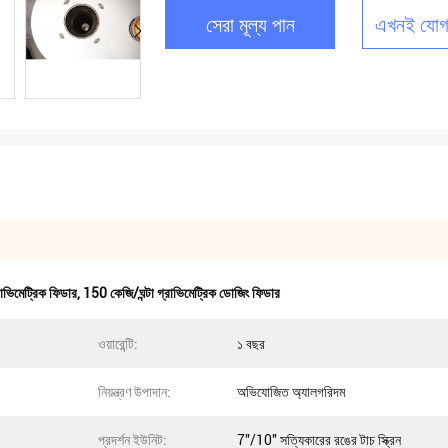
সেরা মূল্য পান
এখনই যোগ
াভিমেট্রিক ফিডার
,
150 কেজি/ঘন্টা গ্রাভিমেট্রিক ডোজিং ফিডার
ওয়ারেন্টি:
১ বছর
নিয়ন্ত্রণ উপাদান:
অভিযোজিত অ্যালগরিদম
প্রদর্শন ইউনিট:
7''/10'' সত্যিকারের রঙের টাচ স্ক্রিন