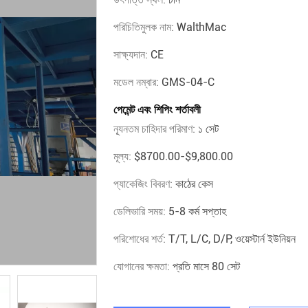
পরিচিতিমুলক নাম:
WalthMac
সাক্ষ্যদান:
CE
মডেল নম্বার:
GMS-04-C
পেমেন্ট এবং শিপিং শর্তাবলী
ন্যূনতম চাহিদার পরিমাণ:
১ সেট
মূল্য:
$8700.00-$9,800.00
প্যাকেজিং বিবরণ:
কাঠের কেস
ডেলিভারি সময়:
5-8 কর্ম সপ্তাহ
পরিশোধের শর্ত:
T/T, L/C, D/P, ওয়েস্টার্ন ইউনিয়ন
যোগানের ক্ষমতা:
প্রতি মাসে 80 সেট