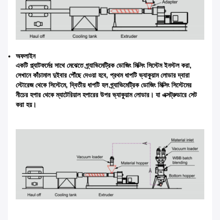
অফলাইন
একটি প্ল্যাটফর্মের সাথে মেঝেতে গ্র্যাভিমেট্রিক ডোজিং মিক্সিং সিস্টেম ইনস্টল করা,
সেখানে কাঁচামাল দুইবার পৌঁছে দেওয়া হবে, প্রথম ধাপটি ভ্যাকুয়াম লোডার দ্বারা
স্টোরেজ থেকে সিস্টেমে, দ্বিতীয় ধাপটি হল গ্র্যাভিমেট্রিক ডোজিং মিক্সিং সিস্টেমের
নীচের হপার থেকে ম্যাটেরিয়াল হপারের উপর ভ্যাকুয়াম লোডার। যা এক্সট্রুডারে সেট
করা হয়।