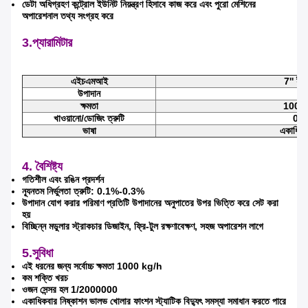
ডেটা অধিগ্রহণ কন্ট্রোল ইউনিট নিয়ন্ত্রণ হিসাবে কাজ করে এবং পুরো মেশিনের
অপারেশনাল তথ্য সংগ্রহ করে
3.প্যারামিটার
এইচএমআই
7'' ইঞ্চ
উপাদান
4 
ক্ষমতা
1000 ক
খাওয়ানো/ডোজিং ত্রুটি
0.1
ভাষা
একাধিক ভ
4. বৈশিষ্ট্য
গতিশীল এবং রঙিন প্রদর্শন
ন্যূনতম নির্ভুলতা ত্রুটি: 0.1%-0.3%
উপাদান যোগ করার পরিমাণ প্রতিটি উপাদানের অনুপাতের উপর ভিত্তি করে সেট করা
হয়
বিচ্ছিন্ন মডুলার স্ট্রাকচার ডিজাইন, ফ্রি-টুল রক্ষণাবেক্ষণ, সহজ অপারেশন লাগে
5.সুবিধা
এই ধরনের জন্য সর্বোচ্চ ক্ষমতা 1000 kg/h
কম শক্তি খরচ
ওজন সেন্সর হল 1/2000000
একাধিকবার নিষ্কাশন ভালভ খোলার ফাংশন স্ট্যাটিক বিদ্যুৎ সমস্যা সমাধান করতে পারে
একটি বার্তা রেখে যান