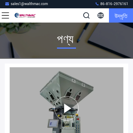
sales1@walthmac.com
86-816-2976161
উদ্ধৃতি
পণ্য