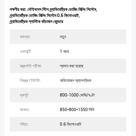
লক্ষণীয় করা:
স্টেইনলেস স্টিল গ্র্যাভিমেট্রিক ডোজিং মিক্সিং সিস্টেম
,
গ্র্যাভিমেট্রিক ডোজিং মিক্সিং সিস্টেম 0.6 কিলোওয়াট
,
গ্র্যাভিমেট্রিক প্লাস্টিক কাঁচামাল ব্লেন্ডার
অবস্থা:
নতুন
ওয়ারেন্টি:
1 বছর
যন্ত্রপাতি পরীক্ষা:
প্রদান করা হয়েছে
নিয়ন্ত্রণ ইউনিট:
অভিযোজন অ্যালগরিদম
থ্রুপুট:
800-1000 কেজি/ঘণ্টা
আকার:
850*800*1550 মিমি
শক্তি:
0.6 কিলোওয়াট