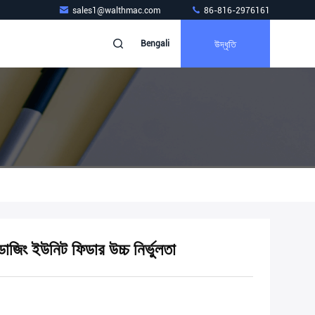
sales1@walthmac.com
86-816-2976161
উদ্ধৃতি
Bengali
িং ইউনিট ফিডার উচ্চ নির্ভুলতা