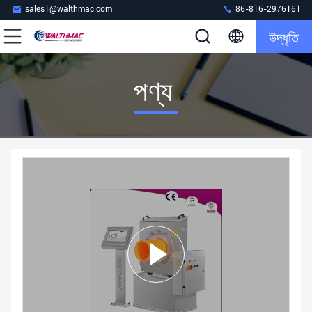
sales1@walthmac.com
86-816-2976161
উদ্ধৃতি
পণ্য