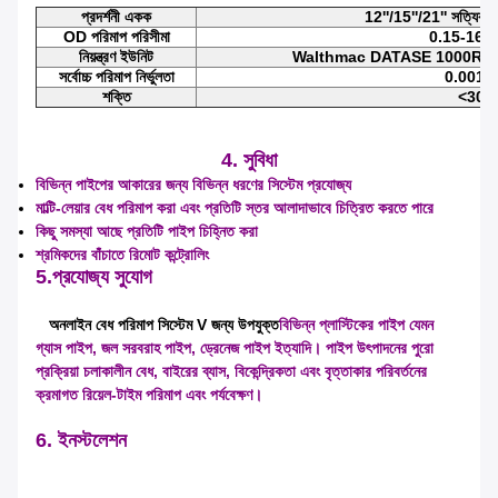
প্রদর্শনী একক
12''/15''/21'' সত্যিকারে
OD পরিমাপ পরিসীমা
0.15-1600 
নিয়ন্ত্রণ ইউনিট
Walthmac DATASE 1000R অতিস্বনক 
সর্বোচ্চ পরিমাপ নির্ভুলতা
0.001 মি
শক্তি
<30w
4. সুবিধা
বিভিন্ন পাইপের আকারের জন্য বিভিন্ন ধরণের সিস্টেম প্রযোজ্য
মাল্টি-লেয়ার বেধ পরিমাপ করা এবং প্রতিটি স্তর আলাদাভাবে চিত্রিত করতে পারে
কিছু সমস্যা আছে প্রতিটি পাইপ চিহ্নিত করা
শ্রমিকদের বাঁচাতে রিমোট কন্ট্রোলিং
5.
প্রযোজ্য সুযোগ
অনলাইন বেধ পরিমাপ সিস্টেম V জন্য উপযুক্ত
বিভিন্ন প্লাস্টিকের পাইপ যেমন
গ্যাস পাইপ, জল সরবরাহ পাইপ, ড্রেনেজ পাইপ ইত্যাদি। পাইপ উৎপাদনের পুরো
প্রক্রিয়া চলাকালীন বেধ, বাইরের ব্যাস, বিকেন্দ্রিকতা এবং বৃত্তাকার পরিবর্তনের
ক্রমাগত রিয়েল-টাইম পরিমাপ এবং পর্যবেক্ষণ।
6. ইনস্টলেশন