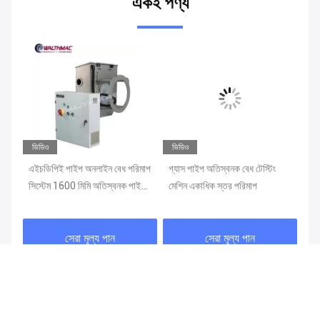
একই পণ্য
ভিডিও
ভিডিও
ভি
র
এইচডিপিই পাইপ অনলাইন বেধ পরিমাপ
গ্যাস পাইপ অতিস্বনক বেধ টেস্টিং
এক
সিস্টেম 1600 মিমি অতিস্বনক পাইপ
মেশিন একাধিক স্তর পরিমাপ
সিস
পুরুত্ব পরিমাপক
পরী
সেরা মূল্য পান
সেরা মূল্য পান
আপনার তদন্ত পাঠান