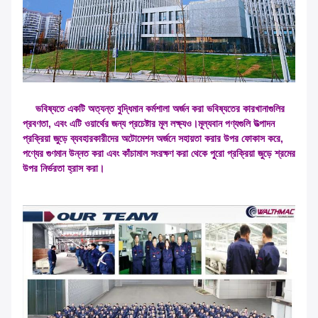
ভবিষ্যতে একটি অত্যন্ত বুদ্ধিমান কর্মশালা অর্জন করা ভবিষ্যতের কারখানাগুলির
প্রবণতা, এবং এটি ওয়ার্থের জন্য প্রচেষ্টার মূল লক্ষ্যও।মূল্যবান পণ্যগুলি উত্পাদন
প্রক্রিয়া জুড়ে ব্যবহারকারীদের অটোমেশন অর্জনে সহায়তা করার উপর ফোকাস করে,
পণ্যের গুণমান উন্নত করা এবং কাঁচামাল সংরক্ষণ করা থেকে পুরো প্রক্রিয়া জুড়ে শ্রমের
উপর নির্ভরতা হ্রাস করা।