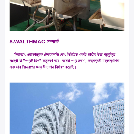
8.WALTHMAC সম্পর্কে
মিয়ানয়াং ওয়ালথম্যাক টেকনোলজি কোং লিমিটেড একটি জাতীয় উচ্চ-প্রযুক্তি
সংস্থা যা "পণ্যই শিল্প" অনুসরণ করে।আমরা পণ্য নকশা, অভ্যন্তরীণ ব্যবস্থাপনা,
এবং মান নিয়ন্ত্রণের জন্য উচ্চ মান নির্ধারণ করেছি।